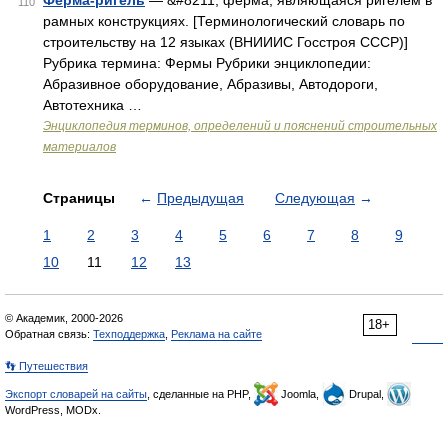
Ферма-ригель
— &#8211; ферма, являющаяся ригелем в
110
рамных конструкциях. [Терминологический словарь по
строительству на 12 языках (ВНИИИС Госстроя СССР)]
Рубрика термина: Фермы Рубрики энциклопедии:
Абразивное оборудование, Абразивы, Автодороги,
Автотехника …
Энциклопедия терминов, определений и пояснений строительных
материалов
Страницы
←
Предыдущая
Следующая
→
1
2
3
4
5
6
7
8
9
10
11
12
13
© Академик, 2000-2026
18+
Обратная связь:
Техподдержка
,
Реклама на сайте
👣 Путешествия
Экспорт словарей на сайты
, сделанные на PHP,
Joomla,
Drupal,
WordPress, MODx.