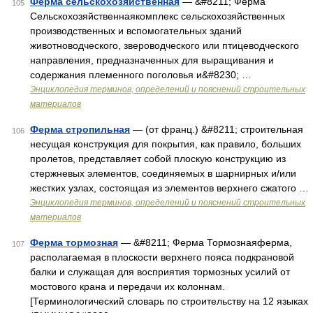
Ферма сельскохозяйственная
— &#8211; Ферма
105
Сельскохозяйственнаякомплекс сельскохозяйственных
производственных и вспомогательных зданий
животноводческого, звероводческого или птицеводческого
направления, предназначенных для выращивания и
содержания племенного поголовья и&#8230; …
Энциклопедия терминов, определений и пояснений строительных
материалов
Ферма стропильная
— (от франц.) &#8211; строительная
106
несущая конструкция для покрытия, как правило, больших
пролетов, представляет собой плоскую конструкцию из
стержневых элементов, соединяемых в шарнирных и/или
жестких узлах, состоящая из элементов верхнего сжатого …
Энциклопедия терминов, определений и пояснений строительных
материалов
Ферма тормозная
— &#8211; Ферма Тормознаяферма,
107
располагаемая в плоскости верхнего пояса подкрановой
балки и служащая для восприятия тормозных усилий от
мостового крана и передачи их колоннам.
[Терминологический словарь по строительству на 12 языках